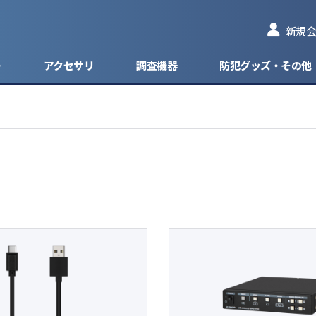
新規会
ー
アクセサリ
調査機器
防犯グッズ・その他
型防犯カメラ
型ネットワークカメラ
ィスクレコーダー
ッカー
ピンコンタクトマイクモデル
HD-TVI
防犯カメラ
1台 - 4台入力
ケーブル
盗
防犯カメラ
ネットワークカメラ
ドレコーダー
ッテリー
フラットマイクモデル
HD-CVI
見守りカメラ
1台 - 8台入力
型防犯カメラ
AHD
カメラ
HD-SDI
グ・ブラケット
EX-SDI
分配器
CVBS/アナログ