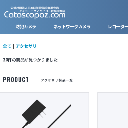
防犯カメラ
ネットワークカメラ
レコーダ
全て
|
アクセサリ
20件
の商品が見つかりました
キーレス型カメラ
バレット
バレット
ハードデ
ケーブル
防犯ステ
モバイルバッテリー型カメラ
ドーム型
ドーム型
SDカー
電源・バ
PRODUCT
アクセサリ製品一覧
ボタン型カメラ
ボックス
モニター
腕時計型カメラ
小型防犯
レンズ
小型カメラ
ハウジン
分割器・