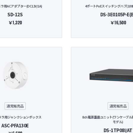
用ACアダプター(DC12V/1A)
4ポートPoEスイッチングハブ(100
SD-12S
DS-3E0105P-E(
￥1,320
￥16,500
通常販売品
通常販売品
メラ用ジャンクションボックス
8ch電源重畳ユニット(ワンケーブ
モデル)
ASC-PFA130E
DS-1TP08I/AT