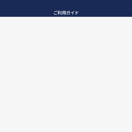
ご利用ガイド
利用規約
店舗情報
個人情報保護方針
特定商取引法に基づく表記
お問い合わせ
Copyright © KEIYOTECHNO Co., Ltd. All rights reserved.