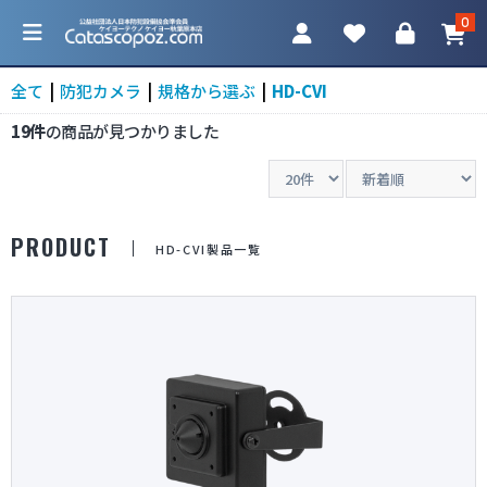
0
全て
|
防犯カメラ
|
規格から選ぶ
|
HD-CVI
19件
の商品が見つかりました
カテゴリ一覧
PRODUCT
HD-CVI製品一覧
防犯カメラ
ネットワークカメラ
レコーダー
アクセサリ
調査機器