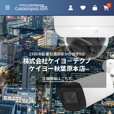
0
カテゴリ一覧
1986年創業 秋葉原駅から徒歩5分
株式会社ケイヨ－テクノ
防犯カメラ
ケイヨー秋葉原本店
ネットワークカメラ
店舗情報はこちら
レコーダー
アクセサリ
調査機器