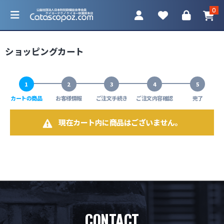
0
ショッピングカート
1
2
3
4
5
カテゴリ一覧
カートの商品
お客様情報
ご注文手続き
ご注文内容確認
完了
防犯カメラ
現在カート内に商品はございません。
ネットワークカメラ
レコーダー
アクセサリ
CONTACT
調査機器