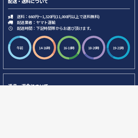
配送・送料について
送料：660円～1,320円(11,000円以上で送料無料)
配送業者：ヤマト運輸
配送時間：下記時間帯からお選び頂けます。
午前
14-16時
16-18時
18-20時
19-21時
返品・返金について
弊社過失の場合を除き、使用・不使用・開封・未開封に関わらず製品
の返品・返金対応は一切行っておりません。ご注文前に製品仕様をご
確認頂き、ご不明な点があればお気軽にお問い合わせください。