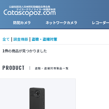
防犯カメラ
ネットワークカメラ
レコーダ
全て
|
調査機器
|
盗聴・盗撮対策
1件
の商品が見つかりました
キーレス型カメラ
バレット
バレット
ハードデ
ケーブル
防犯ステ
モバイルバッテリー型カメラ
ドーム型
ドーム型
SDカー
電源・バ
PRODUCT
盗聴・盗撮対策製品一覧
ボタン型カメラ
ボックス
モニター
腕時計型カメラ
小型防犯
レンズ
小型カメラ
ハウジン
分割器・