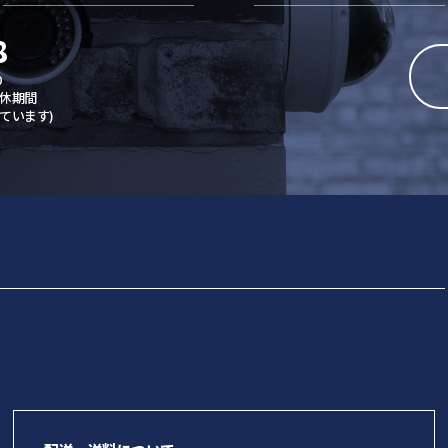
8
0
休期間
ています)