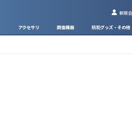
新規会
ー
アクセサリ
調査機器
防犯グッズ・その他
型防犯カメラ
型ネットワークカメラ
ィスクレコーダー
ッカー
ピンコンタクトマイクモデル
HD-TVI
防犯カメラ
1台 - 4台入力
ケーブル
盗
防犯カメラ
ネットワークカメラ
ドレコーダー
ッテリー
フラットマイクモデル
HD-CVI
見守りカメラ
1台 - 8台入力
型防犯カメラ
AHD
カメラ
HD-SDI
グ・ブラケット
EX-SDI
分配器
CVBS/アナログ