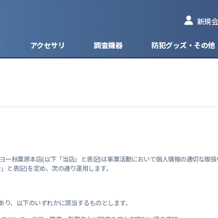
新規会
ー
アクセサリ
調査機器
防犯グッズ・その他
型防犯カメラ
型ネットワークカメラ
ィスクレコーダー
ッカー
ピンコンタクトマイクモデル
HD-TVI
防犯カメラ
1台 - 4台入力
ケーブル
盗
防犯カメラ
ネットワークカメラ
ドレコーダー
ッテリー
フラットマイクモデル
HD-CVI
見守りカメラ
1台 - 8台入力
型防犯カメラ
AHD
om/ケイヨー秋葉原本店(以下「当店」と表記)は事業活動において個人情報の適切
カメラ
HD-SDI
」と表記)を定め、次の通り運用します。
グ・ブラケット
EX-SDI
あり、以下のいずれかに該当するものとします。
分配器
CVBS/アナログ