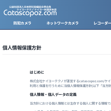
防犯カメラ
ネットワークカメラ
レコーダ
個人情報保護方針
キーレス型カメラ
バレット
バレット
ハードデ
ケーブル
防犯ステ
モバイルバッテリー型カメラ
ドーム型
ドーム型
SDカー
電源・バ
はじめに
ボタン型カメラ
ボックス
モニター
株式会社ケイヨーテクノが運営するcatascopoz.c
腕時計型カメラ
小型防犯
レンズ
利用と保護を行うために当個人情報保護方針(以下「当方針
個人情報・個人データの定義
小型カメラ
ハウジン
当方針における個人情報とは生存する個人に関する情報で
分割器・