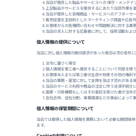
当店が提供した製品やサービスへの 保守・メンテナ
上記製品やサービスを提供するにあたり当該作業を
当店が提供した各種商品・サービスへのアフターサ
販売促進を主目的としたマーケティング調査や広告
お客様からの各種問い合わせや問題解決に対する業
当店の求人に対する応募者に対して、採用活動およ
個人情報の提供について
当店に対し個人情報の開示請求があった場合は次の各号に
法令に基づく場合
個人情報を第三者へ提供することについて同意を得
お客様本人または第三者の生命や財産その他の権利
当店の業務・運営に対して支障を及ぼす恐れがある
当店のサービス利用や商品の注文に伴う決済手続き
国家・行政機関もしくはその委託を受けた者が法令
会社合併、会社分割、事業譲渡などの事由によって
個人情報の保管期間について
当店では取得した個人情報を業務において必要な期間保持
ます。
Cookieの利用について