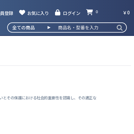
￥0
員登録
お気に入り
ログイン
0
撮発見器
な取扱いとその保護における社会的重要性を認識し、その適正な