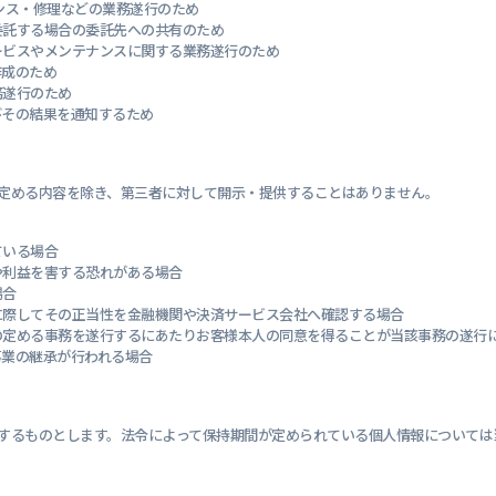
ンス・修理などの業務遂行のため
委託する場合の委託先への共有のため
ービスやメンテナンスに関する業務遂行のため
作成のため
務遂行のため
びその結果を通知するため
定める内容を除き、第三者に対して開示・提供することはありません。
ている場合
や利益を害する恐れがある場合
場合
に際してその正当性を金融機関や決済サービス会社へ確認する場合
の定める事務を遂行するにあたりお客様本人の同意を得ることが当該事務の遂行
事業の継承が行われる場合
するものとします。法令によって保持期間が定められている個人情報については