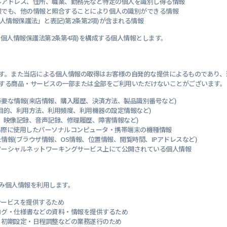
ルアドレス、住所、職業、勤務先など特定の個人を識別し得る情報
ーク機器
報でも、他の情報と照合することにより個人の識別ができる情報
人情報保護法」と表記)第2条第2項)が含まれる情報
個人情報保護法第2条第4項)を構成する個人情報とします。
す。また当店による個人情報の取得はお客様の自発的な提供によるものであり、
する商品・サービスの一部または全部をご利用いただけないことがございます。
要な情報(来店情報、購入履歴、決済方法、製品識別番号など)
目的、利用方法、利用頻度、利用機器の設定情報など)
、映像記録、音声記録、修理履歴、障害情報など)
る際に使用したパーソナルコンピュータ・携帯端末の機種情報
報(ブラウザ情報、OS情報、位置情報、閲覧時間、IPアドレスなど)
ソーシャルネットワーキングサービス上にて公開されている個人情報
み個人情報を利用します。
サービスを提供するため
ログ・仕様書などの資料・情報を提供するため
・初期設定・日程調整などの業務遂行のため