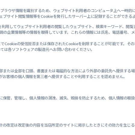
者のブラウザ情報を識別するため、ウェブサイト利用者のコンピュータ上へ一時的に
ブサイト閲覧情報等をCookieを発行したサーバー上に記録することができる
技術を利用してウェブサイト利用者の閲覧したウェブサイト、検索キーワード、閲
る範囲の企業情報等の情報を取得しています。これらの情報には氏名、電話番号、
Cookieの受信拒否または保存されたCookieを削除することが可能です。
いては各ソフトウェアの製造元へお問い合わせください。
部または全部を口頭、書面または電磁的な方法により外部の委託先へ提供する場
がお客様の個人情報を第三者へ提供することや利用することを認めません。
に保管、管理し、個人情報の漏洩、滅失、毀損を防止するため、個人情報の取扱
針の改定は改定後の内容を当店所定のサイトに掲示したときにその効力を生じる