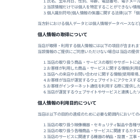
氏名、生年月日、性別、年齢、電話番号、電子メー
ネットワ
当該情報だけでは個人を特定することができない情
個人識別符号(個人情報の保護に関する法律(以下「個
当方針における個人データとは個人情報データベースなど(
個人情報の取得について
当店が取得・利用する個人情報には以下の項目が含まれま
当該情報のご提供にご同意いただけない場合は当店の提供
当店の取り扱う商品・サービスの取引やサポートに必
お客様が利用した商品・サービスに関する情報(利用
当店への来店やお問い合わせに関する情報(使用環境
お客様が当店が運営するウェブサイトにアクセスす
お客様がインターネット通信を利用する際に提供した情
当店が運営するウェブサイトやサービスと連携した
個人情報の利用目的について
当店は以下の目的の達成のために必要な範囲内においての
当店の取り扱う映像機器・セキュリティ製品や各種
当店の取り扱う各種商品・サービスに関連するカタ
当店のサービスに関連する機器の納品・設置・工事