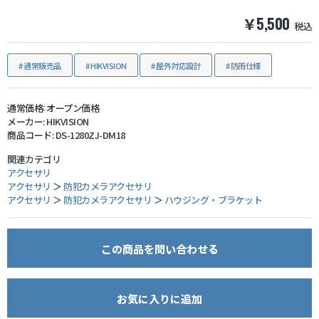
￥5,500
税込
防犯グッズ・その他
通常販売品
HIKVISION
屋外対応設計
防雨仕様
カートを見る
通常価格:
オープン価格
新規会員登録
メーカー:
HIKVISION
商品コード:
DS-1280ZJ-DM18
お気に入り
関連カテゴリ
アクセサリ
アクセサリ
＞
防犯カメラアクセサリ
ログイン
アクセサリ
＞
防犯カメラアクセサリ
＞
ハウジング・ブラケット
ホームに戻る
この商品を問い合わせる
お気に入りに追加