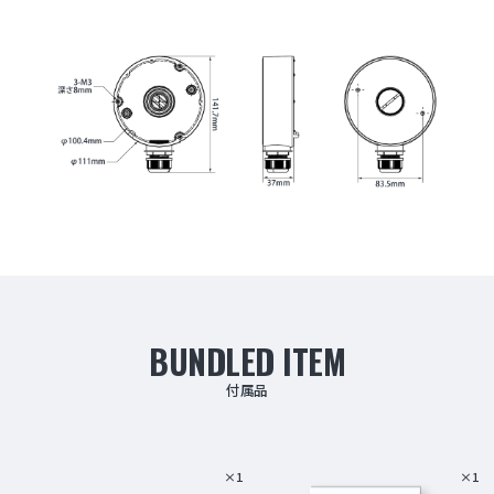
BUNDLED ITEM
付属品
×1
×1