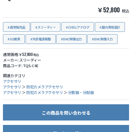
￥52,800
税込
防犯グッズ・その他
通常販売品
スリーディー
CVBS/アナログ
屋内専用設計
カートを見る
SD画質
外部電源駆動
BNC映像出力
BNC映像入力
新規会員登録
通常価格:￥52,800
税込
メーカー:
スリーディー
お気に入り
商品コード:
TQS-C4E
関連カテゴリ
アクセサリ
ログイン
アクセサリ
＞
防犯カメラアクセサリ
アクセサリ
＞
防犯カメラアクセサリ
＞
分割器・分配器
ホームに戻る
この商品を問い合わせる