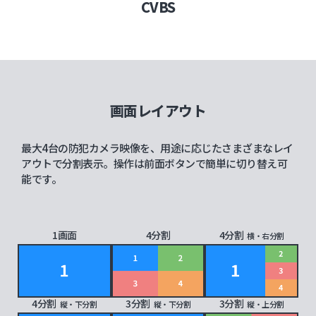
CVBS
画面レイアウト
最大4台の防犯カメラ映像を、用途に応じたさまざまなレイ
アウトで分割表示。操作は前面ボタンで簡単に切り替え可
能です。
1画面
4分割
4分割
横・右分割
4分割
3分割
3分割
縦・下分割
縦・下分割
縦・上分割