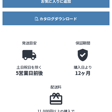
お気に入りに追加
カタログダウンロード
発送目安
保証期間
local_shipping
gpp_good
土日祝日を除く
購入日より
5営業日前後
12ヶ月
配送料
card_giftcard
11,000円以上の購入で