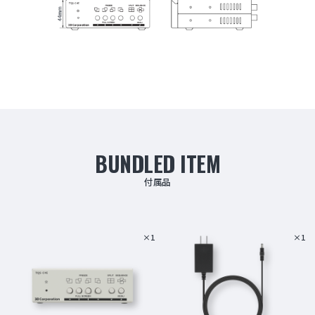
BUNDLED ITEM
付属品
×1
×1