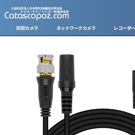
防犯カメラ
ネットワークカメラ
レコーダ
キーレス型カメラ
バレット
バレット
ハードデ
ケーブル
防犯ステ
モバイルバッテリー型カメラ
ドーム型
ドーム型
SDカー
電源・バ
ボタン型カメラ
ボックス
モニター
腕時計型カメラ
小型防犯
レンズ
小型カメラ
ハウジン
分割器・