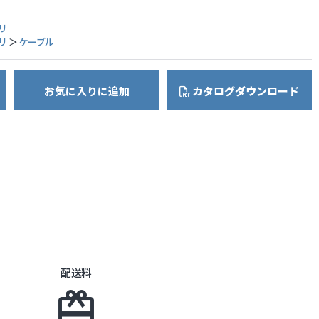
リ
リ
＞
ケーブル
お気に入りに追加
カタログダウンロード
配送料
card_giftcard