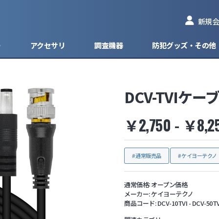
新規会
ー
アクセサリ
調査機器
防犯グッズ・その他
DCV-TVIケー
型防犯カメラ
型ネットワークカメラ
ィスクレコーダー
ッカー
ピンコンタクトマイクモデル
HD-TVI
防犯カメラ
1台 - 4台入力
ケーブル
盗
￥2,750 - ￥8,2
防犯カメラ
ネットワークカメラ
ドレコーダー
ッテリー
フラットマイクモデル
HD-CVI
見守りカメラ
1台 - 8台入力
型防犯カメラ
AHD
通常販売品
ケイヨーテクノ
カメラ
HD-SDI
通常価格:
オープン価格
グ・ブラケット
EX-SDI
メーカー:
ケイヨーテクノ
商品コード:
DCV-10TVI - DCV-50TV
分配器
CVBS/アナログ