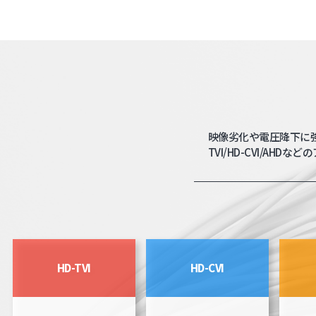
映像劣化や電圧降下に強
TVI/HD-CVI/A
HD-TVI
HD-CVI