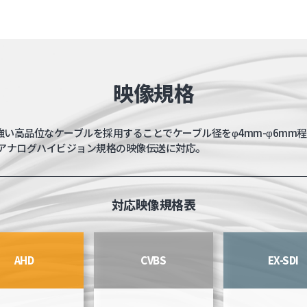
映像規格
い高品位なケーブルを採用することでケーブル径をφ4mm-φ6mm程
HDなどのアナログハイビジョン規格の映像伝送に対応。
対応映像規格表
AHD
CVBS
EX-SDI