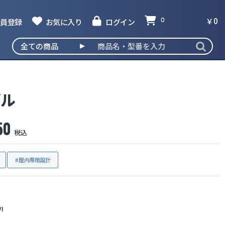
￥0
員登録
お気に入り
ログイン
0
ブル
撮発見器
50
税込
屋内専用設計
I