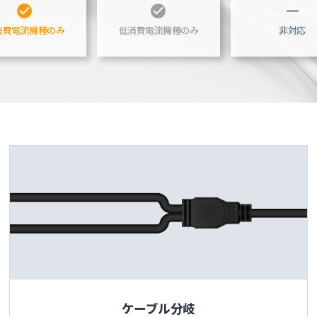
check_circle
check_circle
horizontal_rule
消費電流機種のみ
低消費電流機種のみ
非対応
ケーブル分岐