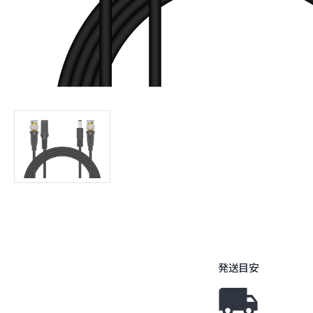
ネットワ
発送目安
local_shipping