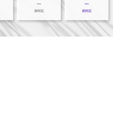
horizontal_rule
horizontal_rule
非対応
非対応