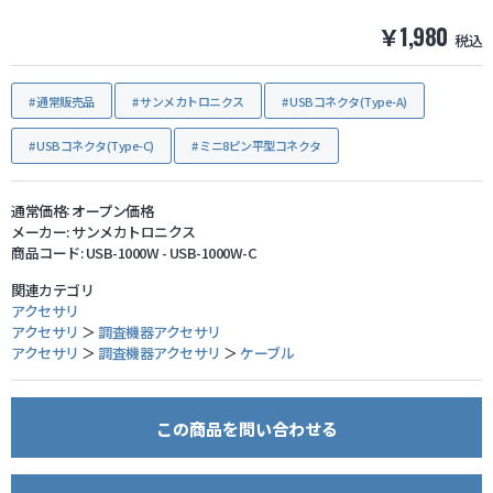
￥1,980
税込
防犯グッズ・その他
通常販売品
サンメカトロニクス
USBコネクタ(Type-A)
カートを見る
USBコネクタ(Type-C)
ミニ8ピン平型コネクタ
新規会員登録
通常価格:
オープン価格
メーカー:
サンメカトロニクス
お気に入り
商品コード:
USB-1000W - USB-1000W-C
関連カテゴリ
ログイン
アクセサリ
アクセサリ
＞
調査機器アクセサリ
アクセサリ
＞
調査機器アクセサリ
＞
ケーブル
ホームに戻る
この商品を問い合わせる