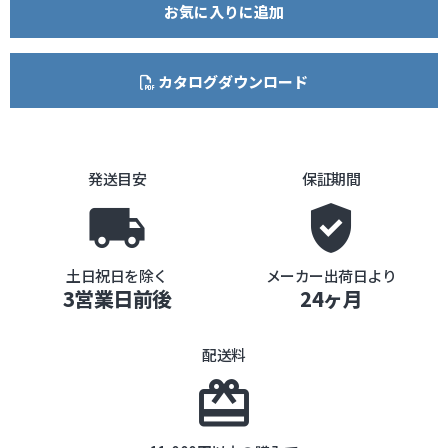
お気に入りに追加
カタログダウンロード
発送目安
保証期間
local_shipping
gpp_good
土日祝日を除く
メーカー出荷日より
3営業日前後
24ヶ月
配送料
card_giftcard