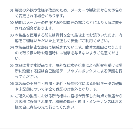
製品の外観や仕様は改良のため、メーカーや製造元からの予告な
く変更される場合があります。
納期はメーカーの在庫状況や製造元の都合などにより大幅に変更
される場合があります。
本製品を使用する前には資料を全て最後までお読みいただき、内
容をご理解いただいた上で正しく安全にご利用ください。
本製品は精密な部品で構成されています。故障の原因となります
ので取り扱い時や設置時には衝撃を与えないようご注意くださ
い。
本品は非防水製品です。屋外など水や粉塵による影響を受ける場
所に設置する際は自己融着テープやプルボックスによる保護を行
ってください。
本製品の不具合・故障・消耗・経年劣化による記録データの破損
や未記録については全て保証の対象外となります。
ご購入の製品における所有権はお客様が受領した時点で当店から
お客様に移譲されます。機器の管理・運用・メンテナンスはお客
様の自己責任の元で行ってください。