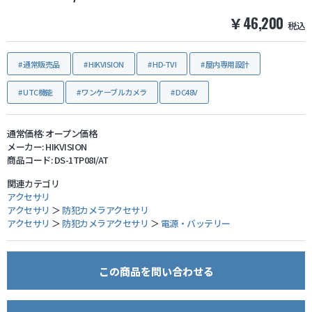
￥46,200
税込
防犯グッズ・その他
通常販売品
HIKVISION
HD-TVI
屋内専用設計
カートを見る
UTC機能
ワンケーブルカメラ
DC48V
新規会員登録
通常価格:
オープン価格
メーカー:
HIKVISION
お気に入り
商品コード:
DS-1TP08I/AT
関連カテゴリ
ログイン
アクセサリ
アクセサリ
＞
防犯カメラアクセサリ
アクセサリ
＞
防犯カメラアクセサリ
＞
電源・バッテリー
ホームに戻る
この商品を問い合わせる