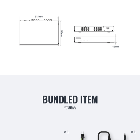
BUNDLED ITEM
付属品
×1
×1