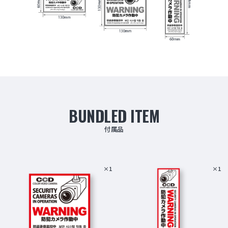
BUNDLED ITEM
付属品
×1
×1