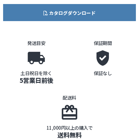
カタログダウンロード
発送目安
保証期間
local_shipping
gpp_good
土日祝日を除く
保証なし
5営業日前後
配送料
card_giftcard
11,000円以上の購入で
送料無料