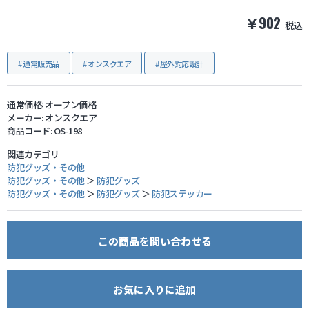
￥902
税込
防犯グッズ・その他
通常販売品
オンスクエア
屋外対応設計
カートを見る
通常価格:
オープン価格
新規会員登録
メーカー:
オンスクエア
商品コード:
OS-198
お気に入り
関連カテゴリ
防犯グッズ・その他
防犯グッズ・その他
＞
防犯グッズ
ログイン
防犯グッズ・その他
＞
防犯グッズ
＞
防犯ステッカー
ホームに戻る
この商品を問い合わせる
お気に入りに追加