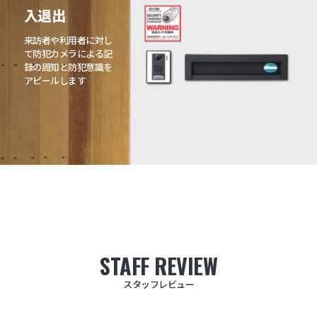
入退出
侵入経路
防犯カメラ
来訪者や利用者に対し
不審者・犯罪者への威
セキュリティカメラの
て防犯カメラによる記
嚇を行うことで犯罪行
存在を周囲にアピール
録の周知と防犯意識を
為の抑制効果に期待が
することで防犯効果を
アピールします
できます
更に高めます
STAFF REVIEW
スタッフレビュー