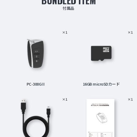
BUNDLED ITEM
付属品
×1
×1
PC-300GⅢ
16GB microSDカード
×1
×1