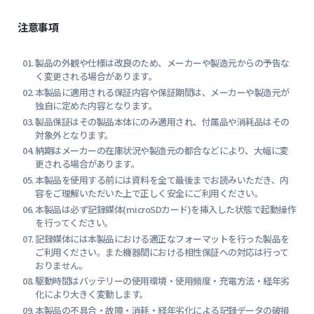
注意事項
製品の外観や仕様は改良のため、メーカーや製造元からの予告な
く変更される場合があります。
本製品に適用される保証内容や保証期間は、メーカーや製造元が
独自に定めた内容となります。
製品保証はその製品本体にのみ適用され、付属品や消耗品はその
対象外となります。
納期はメーカーの在庫状況や製造元の都合などにより、大幅に変
更される場合があります。
本製品を使用する前には資料を全て最後までお読みいただき、内
容をご理解いただいた上で正しく安全にご利用ください。
本製品は必ず記録媒体(microSDカード)を挿入した状態で起動操作
を行ってください。
記録媒体には本製品における適正なフォーマットを行った製品を
ご利用ください。また機器間における相性保証への対応は行って
おりません。
駆動時間はバッテリーの使用環境・使用頻度・充電方法・経年劣
化により大きく変動します。
本製品の不具合・故障・消耗・経年劣化による記録データの破損