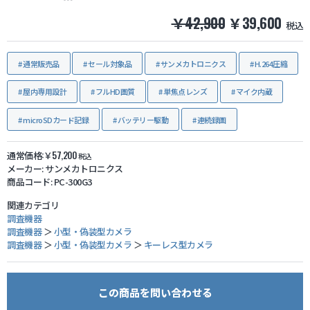
￥42,900
￥39,600
税込
防犯グッズ・その他
通常販売品
セール対象品
サンメカトロニクス
H.264圧縮
カートを見る
屋内専用設計
フルHD画質
単焦点レンズ
マイク内蔵
新規会員登録
microSDカード記録
バッテリー駆動
連続録画
お気に入り
通常価格:￥57,200
税込
メーカー:
サンメカトロニクス
商品コード:
PC-300G3
ログイン
関連カテゴリ
調査機器
調査機器
ホームに戻る
＞
小型・偽装型カメラ
調査機器
＞
小型・偽装型カメラ
＞
キーレス型カメラ
この商品を問い合わせる