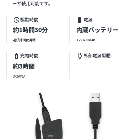
ーが使用可能です。
駆動時間
電源
update
battery_std
約1時間30分
内蔵バッテリー
連続録画使用時
3.7V 650mAh
充電時間
外部電源駆動
battery_charging_full
power
約3時間
DC5V/1A