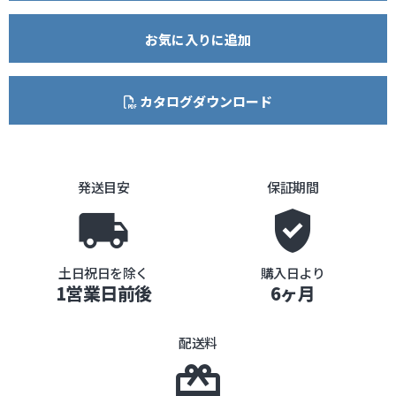
お気に入りに追加
カタログダウンロード
発送目安
保証期間
local_shipping
gpp_good
土日祝日を除く
購入日より
1営業日前後
6ヶ月
配送料
card_giftcard