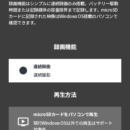
録画機能はシンプルに連続録画のみ搭載。バッテリー駆動
時間または記録媒体の容量限界まで記録します。microSD
カードに記録された映像はWindows OS搭載のパソコンで
確認できます。
録画機能
連続録画
fiber_manual_record
連続撮影
再生方法
microSDカードをパソコンで再生
ondemand_video
現行Windows OS以外での再生はサポート
対象外