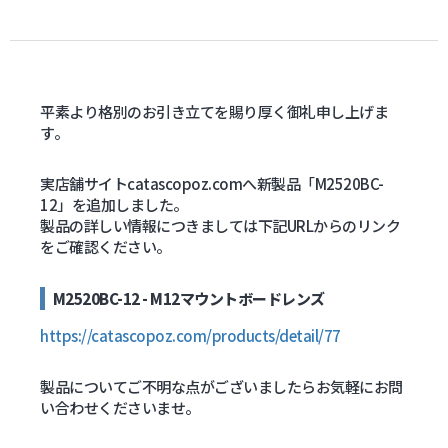
防犯グッズ・その他
カートを見る
平素より格別のお引き立てを賜り厚く御礼申し上げま
す。
新規会員登録
実店舗サイトcatascopoz.comへ新製品「M2520BC-
12」を追加しました。
お気に入り
製品の詳しい情報につきましては下記URLからのリンク
をご確認ください。
ログイン
M2520BC-12 - M12マウントボードレンズ
ホームに戻る
https://catascopoz.com/products/detail/77
製品についてご不明な点がございましたらお気軽にお問
い合わせくださいませ。