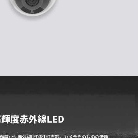
高輝度赤外線LED
輝度小型赤外線LEDを1灯搭載。カメラそのものの低照