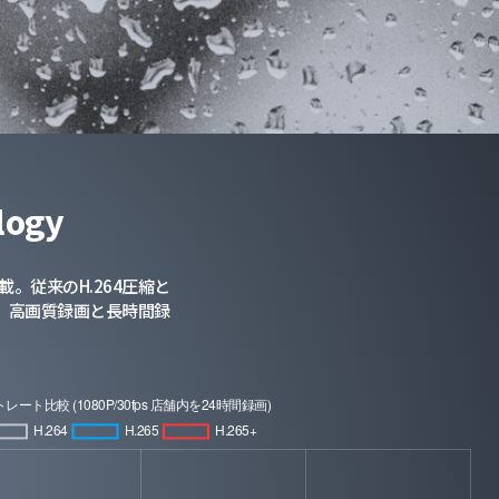
logy
載。従来のH.264圧縮と
し、高画質録画と長時間録