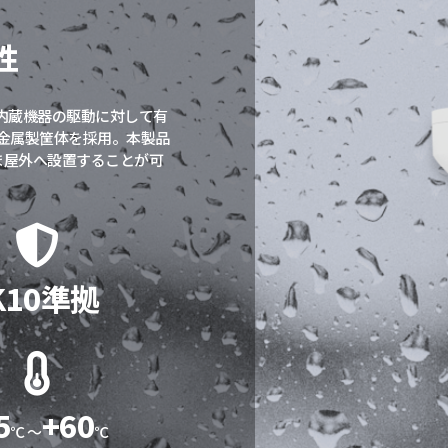
性
も内蔵機器の駆動に対して有
金属製筐体を採用。本製品
ま屋外へ設置することが可
K10準拠
5
+60
℃ ～
℃