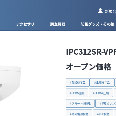
新規会
ー
アクセサリ
調査機器
防犯グッズ・その他
IPC312SR-VP
型防犯カメラ
型ネットワークカメラ
ィスクレコーダー
ッカー
ピンコンタクトマイクモデル
HD-TVI
防犯カメラ
1台 - 4台入力
ケーブル
盗
オープン価格
防犯カメラ
ネットワークカメラ
ドレコーダー
ッテリー
フラットマイクモデル
HD-CVI
見守りカメラ
1台 - 8台入力
型防犯カメラ
AHD
取扱終了品
生産終了品
カメラ
HD-SDI
H.265圧縮
H.265+圧縮
グ・ブラケット
EX-SDI
スマートIR機能
単焦点レン
分配器
CVBS/アナログ
外部電源駆動
PoE駆動