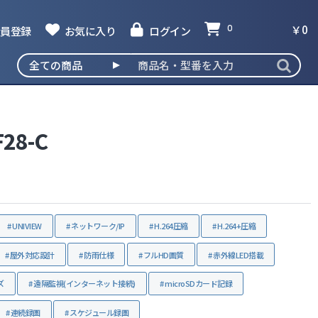
￥0
員登録
お気に入り
ログイン
0
F28-C
撮発見器
UNIVIEW
ネットワーク/IP
H.264圧縮
H.264+圧縮
屋外対応設計
防雨仕様
フルHD画質
赤外線LED搭載
ズ
遠隔監視(インターネット接続)
microSDカード記録
連続録画
スケジュール録画