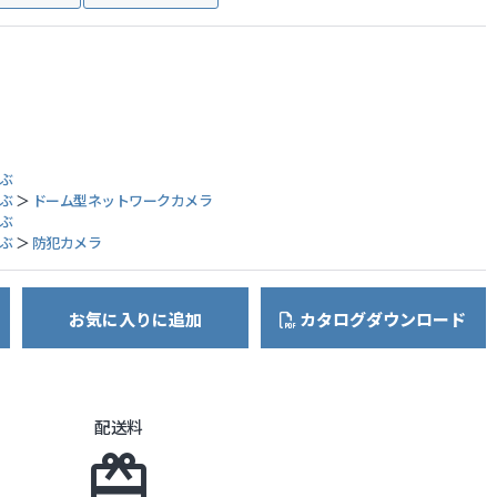
ぶ
ぶ
＞
ドーム型ネットワークカメラ
ぶ
ぶ
＞
防犯カメラ
お気に入りに追加
カタログダウンロード
配送料
card_giftcard