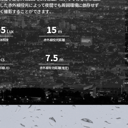
した赤外線投光によって夜間でも周囲環境に依存せず
く撮影することができます。
05
15
Lux
m
体照度
赤外線投光距離
7.5
pcs
m
線LED
赤外線有効距離(推定)