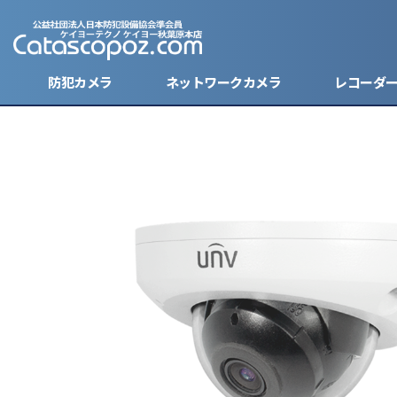
防犯カメラ
ネットワークカメラ
レコーダ
キーレス型カメラ
バレット
バレット
ハードデ
ケーブル
防犯ステ
モバイルバッテリー型カメラ
ドーム型
ドーム型
SDカー
電源・バ
ボタン型カメラ
ボックス
モニター
腕時計型カメラ
小型防犯
レンズ
小型カメラ
ハウジン
分割器・