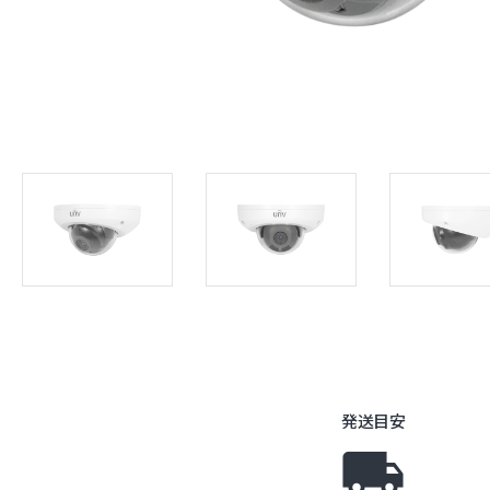
ネットワ
発送目安
local_shipping