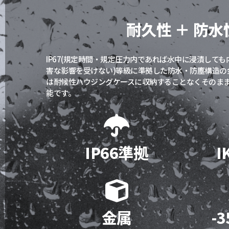
耐久性 ＋ 防水
IP67(規定時間・規定圧力内であれば水中に浸漬して
害な影響を受けない)等級に準拠した防水・防塵構造の
は耐候性ハウジングケースに収納することなくそのま
能です。
IP66準拠
I
金属
-3