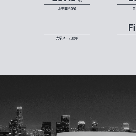
水平画角(約)
焦
F
光学ズーム倍率