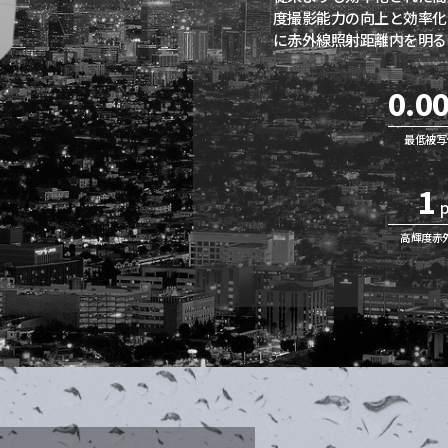
度撮影能力の向上と効率化
に赤外線照射距離内を明る
0.0
最低被写
1
高輝度赤外