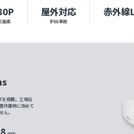
80P
屋外対応
赤外線L
0万画素
IP66準拠
ns
ンズを搭載。工場出
置作業時に改めて
せん。
.8
mm