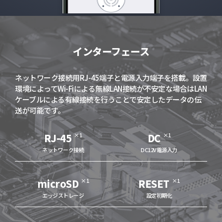
インターフェース
ネットワーク接続用RJ-45端子と電源入力端子を搭載。設置
環境によってWi-Fiによる無線LAN接続が不安定な場合はLAN
ケーブルによる有線接続を行うことで安定したデータの伝
送が可能です。
RJ-45
×1
DC
×1
ネットワーク接続
DC12V電源入力
microSD
×1
RESET
×1
エッジストレージ
設定初期化