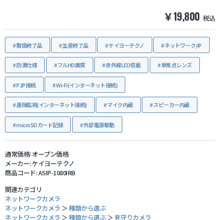
￥19,800
税込
防犯グッズ・その他
取扱終了品
生産終了品
ケイヨーテクノ
ネットワーク/IP
カートを見る
防滴仕様
フルHD画質
赤外線LED搭載
単焦点レンズ
新規会員登録
P2P接続
Wi-Fi(インターネット接続)
遠隔監視(インターネット接続)
マイク内蔵
スピーカー内蔵
お気に入り
microSDカード記録
外部電源駆動
ログイン
通常価格:
オープン価格
メーカー:
ケイヨーテクノ
ホームに戻る
商品コード:
ASIP-1080IRB
関連カテゴリ
ネットワークカメラ
ネットワークカメラ
＞
種類から選ぶ
ネットワークカメラ
＞
種類から選ぶ
＞
見守りカメラ