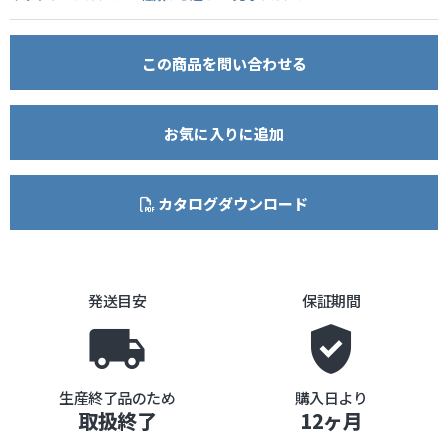
この商品を問い合わせる
お気に入りに追加
カタログダウンロード
発送目安
保証期間
local_shipping
gpp_good
生産終了品のため
購入日より
取扱終了
12ヶ月