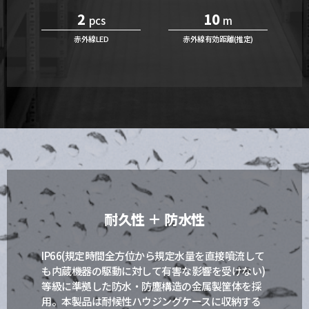
2
10
pcs
m
赤外線LED
赤外線有効距離(推定)
耐久性 ＋ 防水性
IP66(規定時間全方位から規定水量を直接噴流して
も内蔵機器の駆動に対して有害な影響を受けない)
等級に準拠した防水・防塵構造の金属製筐体を採
用。本製品は耐候性ハウジングケースに収納する