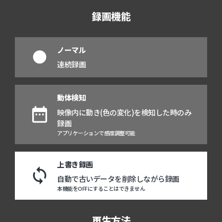
録画機能
ノーマル
fiber_manual_record
連続録画
動体検知
date_range
映像内に動き(色の変化)を検知した時のみ
録画
アプリケーションで感度調整可能
上書き録画
loop
自動で古いデータを削除しながら録画
本機能をOFFにすることはできません
再生方法