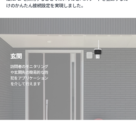
けのかんたん接続設定を実現しました。
玄関
ガレージ
訪問者のモニタリング
屋外対応構造と赤外線
や玄関先の簡易的な防
LEDの搭載でガレージ
犯をアプリケーション
への簡易的な防犯対策
を介して行えます
としても使用できます