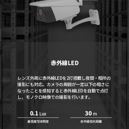
赤外線LED
レンズ外周に赤外線LEDを2灯搭載し夜間・暗所の
撮影にも対応。カメラの周囲が一定以下の暗さに
なったことを感知すると赤外線LEDを自動で点灯
し、モノクロ映像での撮影を行います。
0.1
30
Lux
m
最低被写体照度
赤外線投光距離