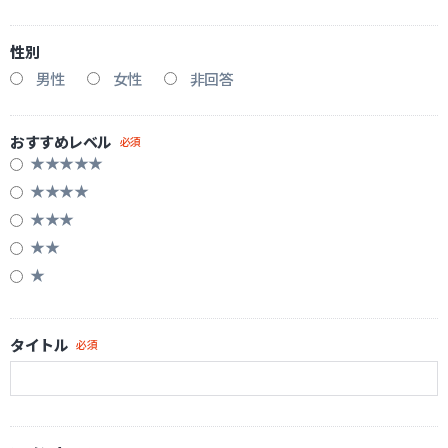
防犯グッズ・その他
性別
男性
女性
非回答
カートを見る
おすすめレベル
必須
新規会員登録
★★★★★
★★★★
お気に入り
★★★
★★
★
ログイン
ホームに戻る
タイトル
必須