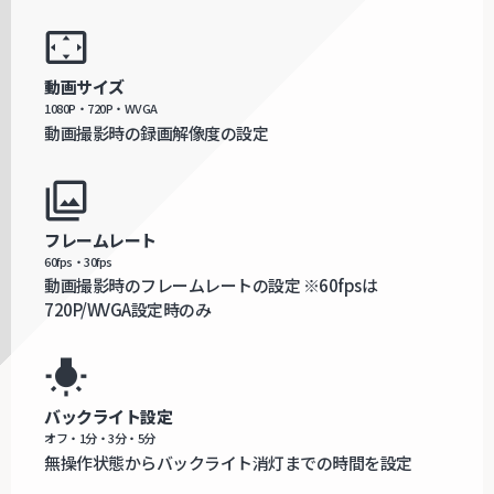
settings_overscan
動画サイズ
1080P・720P・WVGA
動画撮影時の録画解像度の設定
filter
フレームレート
60fps・30fps
動画撮影時のフレームレートの設定 ※60fpsは
720P/WVGA設定時のみ
wb_incandescent
バックライト設定
オフ・1分・3分・5分
無操作状態からバックライト消灯までの時間を設定