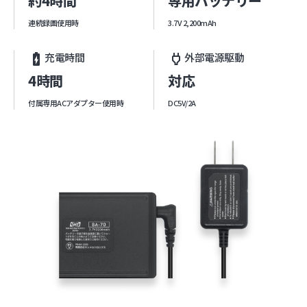
約4時間
専用バッテリー
連続録画使用時
3.7V 2,200mAh
充電時間
外部電源駆動
battery_charging_full
power
4時間
対応
付属専用ACアダプター使用時
DC5V/2A