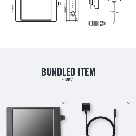
BUNDLED ITEM
付属品
×1
×1