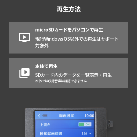
再生方法
microSDカードをパソコンで再生
ondemand_video
現行Windows OS以外での再生はサポート
対象外
本体で再生
video_library
SDカード内のデータを一覧表示・再生
本体では収録音声は確認できません