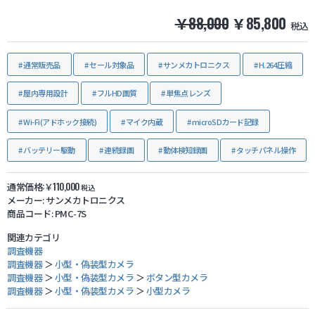
￥88,000
￥85,800
税込
防犯グッズ・その他
通常販売品
セール対象品
サンメカトロニクス
H.264圧縮
カートを見る
屋内専用設計
フルHD画質
単焦点レンズ
新規会員登録
Wi-Fi(アドホック接続)
マイク内蔵
microSDカード記録
バッテリー駆動
連続録画
動体検知録画
タッチパネル操作
お気に入り
通常価格:￥110,000
税込
ログイン
メーカー:
サンメカトロニクス
商品コード:
PMC-7S
ホームに戻る
関連カテゴリ
調査機器
調査機器
＞
小型・偽装型カメラ
調査機器
＞
小型・偽装型カメラ
＞
ボタン型カメラ
調査機器
＞
小型・偽装型カメラ
＞
小型カメラ