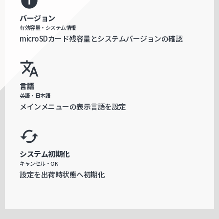
info
バージョン
有効容量・システム情報
microSDカード残容量とシステムバージョンの確認
translate
言語
英語・日本語
メインメニューの表示言語を設定
cached
システム初期化
キャンセル・OK
設定を出荷時状態へ初期化