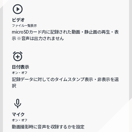
play_circle_outline
ビデオ
ファイル一覧表示
microSDカード内に記録された動画・静止画の再生・表
示 ※音声は出力されません
alarm_add
日付表示
オン・オフ
記録データに対してのタイムスタンプ表示・非表示を選
択
mic_none
マイク
オン・オフ
動画撮影時に音声を収録するかを設定