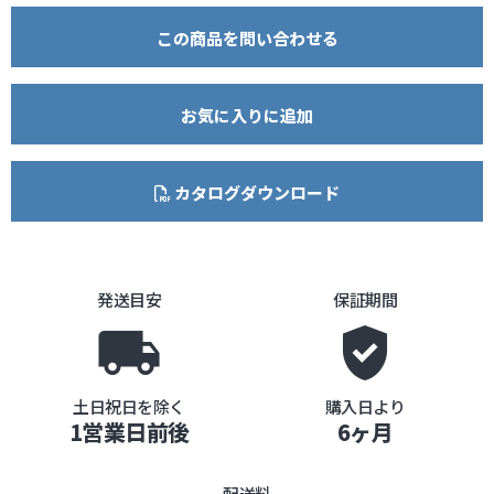
この商品を問い合わせる
お気に入りに追加
カタログダウンロード
発送目安
保証期間
local_shipping
gpp_good
土日祝日を除く
購入日より
1営業日前後
6ヶ月
配送料