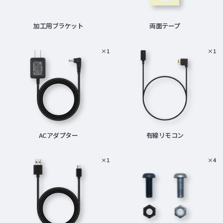
加工用ブラケット
両面テープ
×1
×1
ACアダプター
有線リモコン
×1
×4