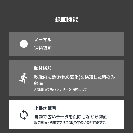
録画機能
ノーマル
fiber_manual_record
連続録画
動体検知
directions_run
映像内に動き(色の変化)を検知した時のみ
録画
非録画時でもバッテリーを消費します
上書き録画
loop
自動で古いデータを削除しながら録画
設定画面・専用アプリでON/OFFの切替が可能です。