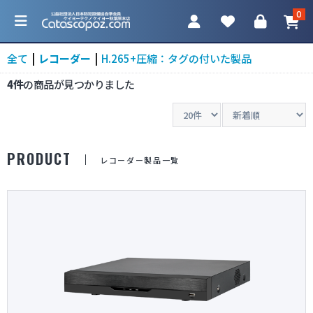
0
全て
|
レコーダー
|
H.265+圧縮：タグの付いた製品
4件
の商品が見つかりました
カテゴリ一覧
PRODUCT
レコーダー製品一覧
防犯カメラ
ネットワークカメラ
レコーダー
アクセサリ
調査機器