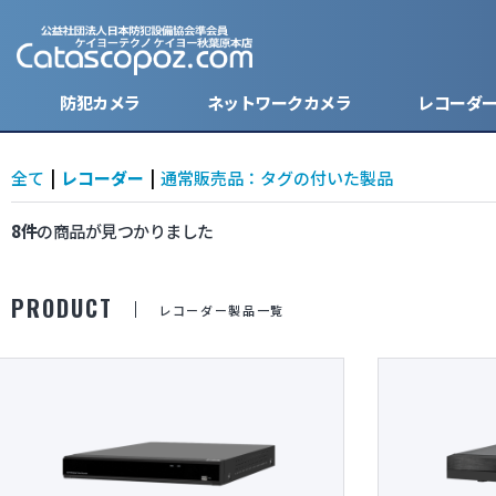
防犯カメラ
ネットワークカメラ
レコーダ
全て
|
レコーダー
|
通常販売品：タグの付いた製品
8件
の商品が見つかりました
キーレス型カメラ
バレット
バレット
ハードデ
ケーブル
防犯ステ
モバイルバッテリー型カメラ
ドーム型
ドーム型
SDカー
電源・バ
PRODUCT
レコーダー製品一覧
ボタン型カメラ
ボックス
モニター
腕時計型カメラ
小型防犯
レンズ
小型カメラ
ハウジン
分割器・