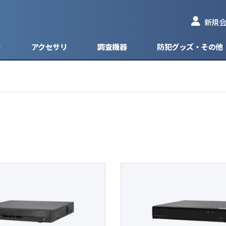
新規会
ー
アクセサリ
調査機器
防犯グッズ・その他
型防犯カメラ
型ネットワークカメラ
ィスクレコーダー
ッカー
ピンコンタクトマイクモデル
HD-TVI
防犯カメラ
1台 - 4台入力
ケーブル
盗
防犯カメラ
ネットワークカメラ
ドレコーダー
ッテリー
フラットマイクモデル
HD-CVI
見守りカメラ
1台 - 8台入力
型防犯カメラ
AHD
カメラ
HD-SDI
グ・ブラケット
EX-SDI
分配器
CVBS/アナログ