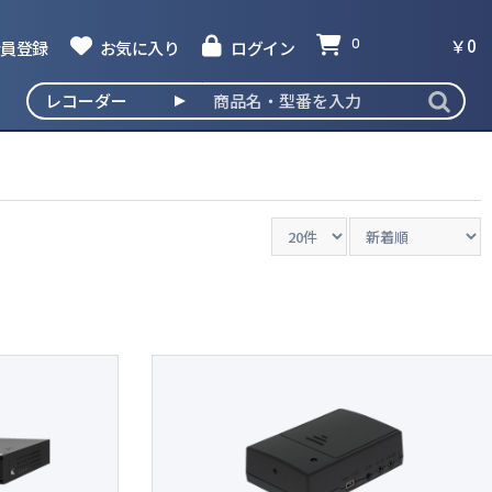
￥0
員登録
お気に入り
ログイン
0
撮発見器